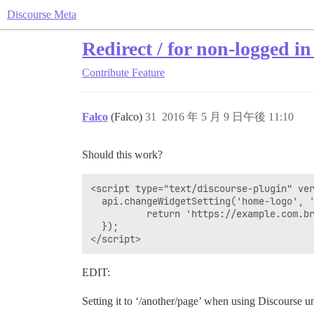
Discourse Meta
Redirect / for non-logged in
Contribute
Feature
Falco
(Falco)
31
2016 年 5 月 9 日午後 11:10
Should this work?
<script type="text/discourse-plugin" ver
  api.changeWidgetSetting('home-logo', '
          return 'https://example.com.br
  });

EDIT:
Setting it to ‘/another/page’ when using Discourse u