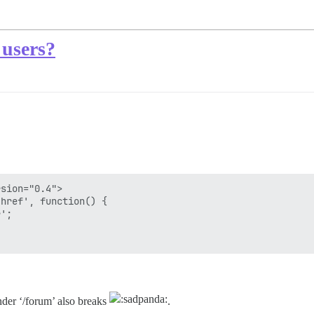
 users?
sion="0.4">

href', function() { 

';

nder ‘/forum’ also breaks
.