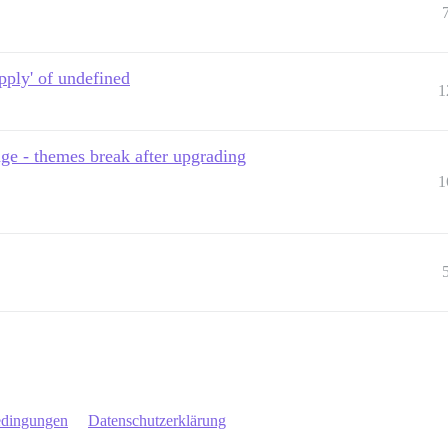
pply' of undefined
1
ge - themes break after upgrading
1
edingungen
Datenschutzerklärung