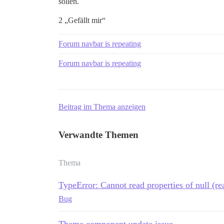
sollen.
2 „Gefällt mir“
Forum navbar is repeating
Forum navbar is repeating
Beitrag im Thema anzeigen
Verwandte Themen
Thema
TypeError: Cannot read properties of null (rea
Bug