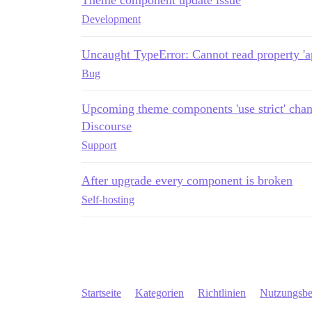
Theme component update issue
Development
Uncaught TypeError: Cannot read property 'a
Bug
Upcoming theme components 'use strict' chan
Discourse
Support
After upgrade every component is broken
Self-hosting
Startseite
Kategorien
Richtlinien
Nutzungsb