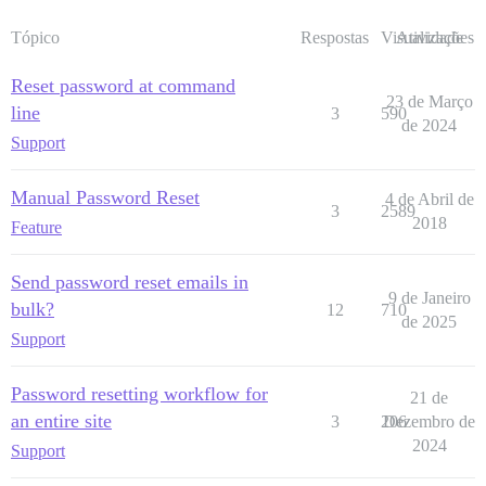
Tópico
Respostas
Visualizações
Atividade
Reset password at command
23 de Março
line
3
590
de 2024
Support
Manual Password Reset
4 de Abril de
3
2589
2018
Feature
Send password reset emails in
9 de Janeiro
bulk?
12
710
de 2025
Support
Password resetting workflow for
21 de
an entire site
3
206
Dezembro de
2024
Support