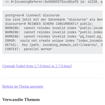
postgres=# \connect discourse

Sie sind jetzt mit der Datenbank "discourse" als Benu
discourse=# REINDEX SCHEMA CONCURRENTLY public;

WARNING:  cannot reindex invalid index "public.incomi
WARNING:  cannot reindex invalid index "public.index_
WARNING:  cannot reindex invalid index "pg_toast.pg_t
ERROR:  could not create unique index "index_incoming
DETAIL:  Key (path, incoming_domain_id)=(/search/, 343
Upgrade Failed from 2.7.0.beta1 to 2.7.0.beta3
Beitrag im Thema anzeigen
Verwandte Themen