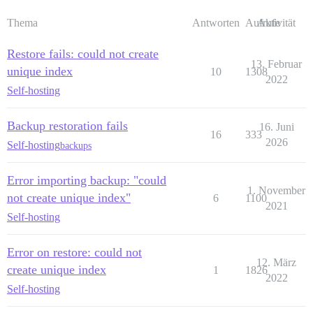
Thema
Antworten
Aufrufe
Aktivität
Restore fails: could not create
13. Februar
unique index
10
1308
2022
Self-hosting
Backup restoration fails
16. Juni
16
333
2026
Self-hosting
backups
Error importing backup: "could
1. November
not create unique index"
6
1100
2021
Self-hosting
Error on restore: could not
12. März
create unique index
1
1826
2022
Self-hosting