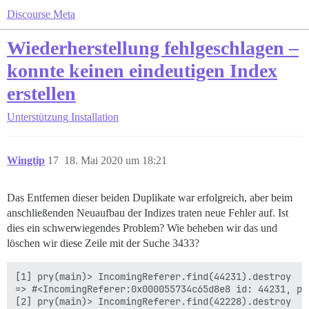
Discourse Meta
Wiederherstellung fehlgeschlagen –
konnte keinen eindeutigen Index
erstellen
Unterstützung
Installation
Wingtip
17
18. Mai 2020 um 18:21
Das Entfernen dieser beiden Duplikate war erfolgreich, aber beim
anschließenden Neuaufbau der Indizes traten neue Fehler auf. Ist
dies ein schwerwiegendes Problem? Wie beheben wir das und
löschen wir diese Zeile mit der Suche 3433?
[1] pry(main)> IncomingReferer.find(44231).destroy

=> #<IncomingReferer:0x000055734c65d8e8 id: 44231, pa
[2] pry(main)> IncomingReferer.find(42228).destroy
