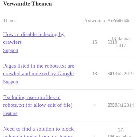
Verwandte Themen
Thema
Antworten
Aufrufe
Aktivität
How to disable indexing by
18. Januar
crawlers
15
5318
2017
Support
Pages listed in the robots.txt are
crawled and indexed by Google
18
3413
30. Juli 2019
Support
Excluding user profiles in
robots.txt (or allow edit of file)
4
2556
24. Mai 2014
Feature
Need to find a solution to block
27.
indexing topics from a category
2
113
November