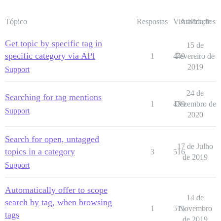
Tópico
Respostas
Visualizações
Atividade
Get topic by specific tag in
15 de
specific category via API
1
449
Fevereiro de
2019
Support
24 de
Searching for tag mentions
1
439
Dezembro de
Support
2020
Search for open, untagged
17 de Julho
topics in a category
3
516
de 2019
Support
Automatically offer to scope
14 de
search by tag, when browsing
1
515
Novembro
tags
de 2019