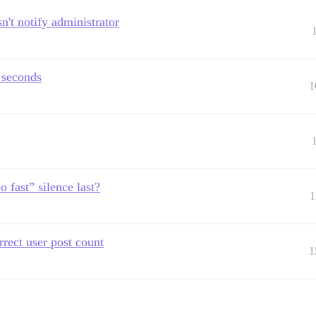
n't notify administrator
 seconds
1
fast” silence last?
1
rrect user post count
1