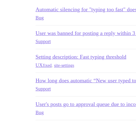
Automatic silencing for "typing too fast" does
Bug
User was banned for posting a reply within 3
Support
Setting description: Fast typing threshold
UX
fixed
,
site-settings
How long does automatic “New user typed too 
Support
User's posts go to approval queue due to inco
Bug