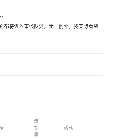
列。
值，它都将进入审核队列，无一例外。我实际看到
浏
复
览
活动
量