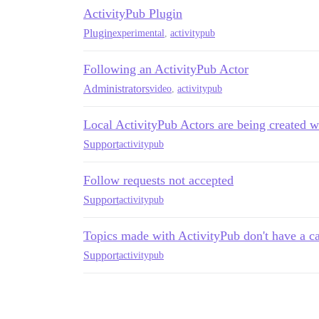
ActivityPub Plugin
Plugin
experimental
,
activitypub
Following an ActivityPub Actor
Administrators
video
,
activitypub
Local ActivityPub Actors are being created w
Support
activitypub
Follow requests not accepted
Support
activitypub
Topics made with ActivityPub don't have a c
Support
activitypub