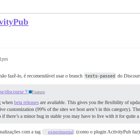
vityPub
21pm
não fazê-lo, é recomendável usar o branch
tests-passed
do Discours
rse/discourse？
Feature
ng when
beta releases
are available. This gives you the flexibility of upd
e customization (99% of the sites we host aren’t in this category). Th
o if there’s a minor bug in stable you may have to live with it for quit
onalizações com a tag
(como o plugin ActivityPub faz)
experimental