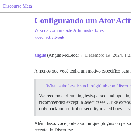
Discourse Meta
Configurando um Ator Acti
Wiki da comunidade
Administradores
,
video
activitypub
angus
(Angus McLeod)
7
Dezembro 19, 2024, 1:
A menos que você tenha um motivo específico para 
What is the best branch of github.com/discou
We recommend running tests-passed and updati
recommended except in select cases… like extensiv
only backport critical or security related bugs… s
Além disso, você pode assumir que plugins ou pers
recente do Discourse.