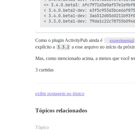
<= 3.4.0.beta3: 6fc7971d3e0af57e1e9bf8
< 3.4.0.beta2-dev: e3f5c953d3bce66f875
< 3.4.0.beta1-dev: 3a6512d0560211b93f0
Como o plugin ActivityPub ainda é
experimental
explícito a
3.3.2
a esse arquivo no início da próx
Mas, como mencionado acima, a menos que você ten
3 curtidas
exibir postagem no tópico
Tópicos relacionados
Tópico