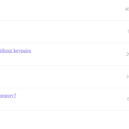
4
ithout keypairs
2
1
ategory?