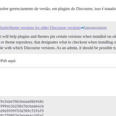
 sobre gerenciamento de versão, em plugins do Discourse, isso é tratad
plugin/theme versions for older Discourse versions
Announcements
at will help plugins and themes pin certain versions when installed on 
gin or theme repository, that designates what to checkout when installing
 with which Discourse versions. As an admin, it should be possible t
yPub aqui:
9c34be70b3eeaa08e948c

999dc3623867dcbeab4cb

d9e5939f53a789c72f6f5

9c739802e2e6aeacc05a1
