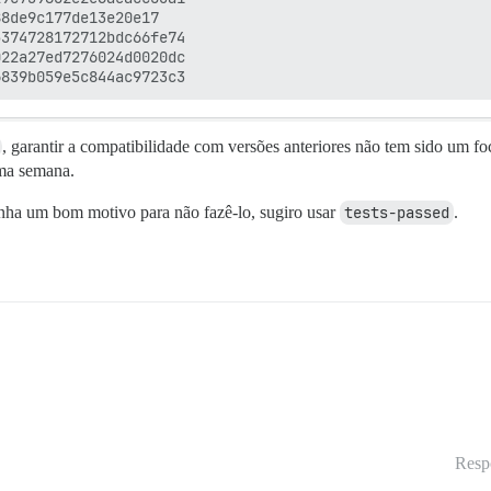
8de9c177de13e20e17

374728172712bdc66fe74

22a27ed7276024d0020dc

, garantir a compatibilidade com versões anteriores não tem sido um foc
ima semana.
ha um bom motivo para não fazê-lo, sugiro usar
tests-passed
.
Resp