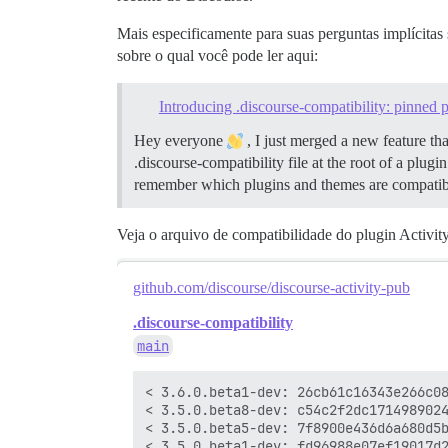
Mais especificamente para suas perguntas implícitas
sobre o qual você pode ler aqui:
Introducing .discourse-compatibility: pinned 
Hey everyone
, I just merged a new feature th
.discourse-compatibility file at the root of a plu
remember which plugins and themes are compatible
Veja o arquivo de compatibilidade do plugin Activit
github.com/discourse/discourse-activity-pub
.discourse-compatibility
main
< 3.6.0.beta1-dev: 26cb61c16343e266c08
< 3.5.0.beta8-dev: c54c2f2dc1714989024
< 3.5.0.beta5-dev: 7f8900e436d6a680d5b
< 3.5.0.beta1-dev: fd96988e07ef19017d2