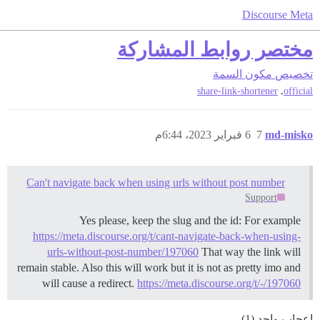
Discourse Meta
مختصر روابط المشاركة
تخصيص
مكون السمة
,
share-link-shortener
official
md-misko
7
6 فبراير 2023، 6:44م
Can't navigate back when using urls without post number
Support
Yes please, keep the slug and the id: For example
https://meta.discourse.org/t/cant-navigate-back-when-using-
urls-without-post-number/197060
That way the link will
remain stable. Also this will work but it is not as pretty imo and
will cause a redirect.
https://meta.discourse.org/t/-/197060
إعجاب واحد (1)