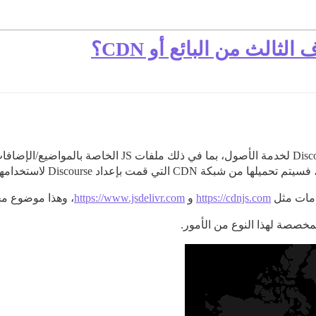
الث من البائع أو CDN؟
فسيتم تحميلها من شبكة CDN التي قمت بإعداد Discourse لاستخدامها. ومع ذلك، فإن هذه شبكة CDN خاصة.
خدمات مثل
https://cdnjs.com
و
https://www.jsdelivr.com
، وهذا موضوع مختلف ق