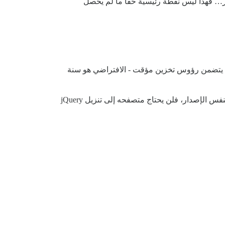
لوبايت. لذا، بينما تحصل على بعض التوفير… فهذا ليس نقطة رئيسية حقًا ما لم يحصل
منها يستخدم cdnjs لتقديم jQuery. عندما يقدم cdnjs ملف jQuery للمستخدم، فإنه يتضمن رؤوس تخزين مؤقت - الافتراضي هو سنة
هذا يعني أنه إذا زار المستخدم الموقع أ - الذي يستخدم cdnjs لـ jQuery - ثم زار الموقع ب، والذي يستخدم أيضًا نفس الملف بنفس الإصدار، فلن يحتاج متصفحه إلى تنزيل jQuery