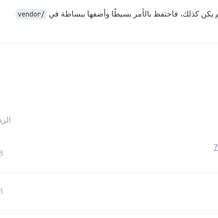
/vendor
الرد
8
3