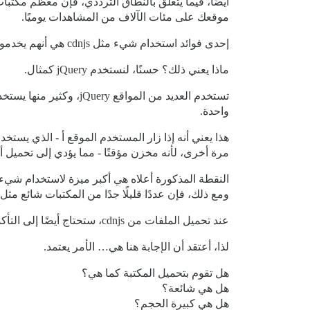
موقعك على مئات الآلاف من المشاهدات يوميًا.
إحدى فوائد استخدام شيء مثل cdnjs هي أنهم يخدمون نفس الملف ويحتويون على رؤوس تخزين مؤقت.
ماذا يعني ذلك؟ حسنًا، لنستخدم jQuery كمثال.
واحدة.
مرة أخرى، لأنه مخزن مؤقتًا - مما يؤدي إلى تحميل 
النقطة المذكورة أعلاه هي أكبر ميزة لاستخدام شيء مثل cdnjs لمكتباتك ال
ومع ذلك، فإن عددًا قليلًا جدًا من المكتبات شائع مثل jQuery، لذا يعتمد الأمر حقًا على مدى شيوع المكتبة
عند تحميل الملفات من cdnjs، ستحتاج أيضًا إلى التأكد من إضافتها إلى
لذا، أعتقد أن الإجابة هنا هي… الأمر يعتمد.
هل تقوم بتحميل المكتبة كما هي؟
هل هي شائعة؟
هل هي كبيرة الحجم؟