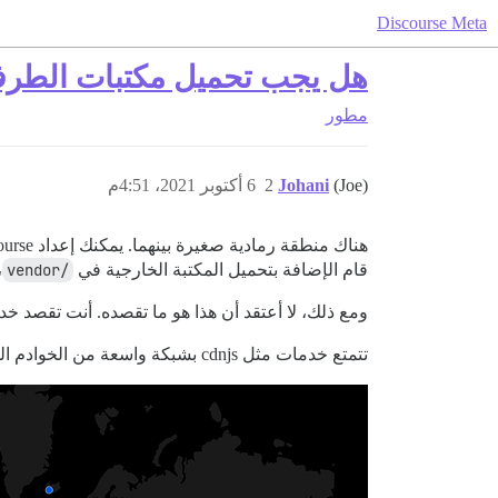
Discourse Meta
هل يجب تحميل مكتبات الطرف الث
مطور
(Joe)
Johani
2
6 أكتوبر 2021، 4:51م
هناك منطقة رمادية صغيرة بينهما. يمكنك إعداد Discourse لخدمة الأصول، بما في ذلك ملفات JS الخاصة بالمواضيع/الإضافات، عبر
قام الإضافة بتحميل المكتبة الخارجية في
/vendor
، 
ومع ذلك، لا أعتقد أن هذا هو ما تقصده. أنت تقصد 
تتمتع خدمات مثل cdnjs بشبكة واسعة من الخوادم المخصصة لهذا النوع من الأمور.