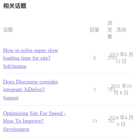
相关话题
浏
话题
回复
览
活动
量
How to solve super slow
2023 年8 月
loading time for site?
8
3701
12 日
Self-hosting
Does Discourse consider
2021 年10
integrate JsDelivr?
3
783
月 8 日
Support
Optimizing Site For Speed -
2024 年4 月
How To Improve?
13
762
6 日
Development