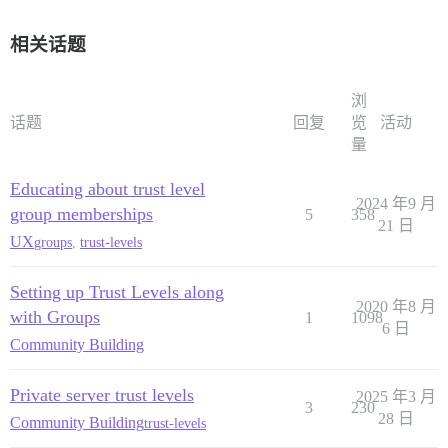
相关话题
浏
话题
回复
览
活动
量
Educating about trust level
2024 年9 月
group memberships
5
358
21 日
UX
groups
,
trust-levels
Setting up Trust Levels along
2020 年8 月
with Groups
1
1098
6 日
Community Building
Private server trust levels
2025 年3 月
3
230
28 日
Community Building
trust-levels