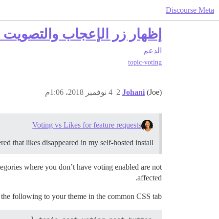
Discourse Meta
إظهار زر الإعجاب والتصويت م
الدعم
topic-voting
(Joe)
Johani
2
4 نوفمبر 2018، 1:06م
Voting vs Likes for feature requests
ed that likes disappeared in my self-hosted install.
ategories where you don’t have voting enabled are not
affected.
add the following to your theme in the common CSS tab: