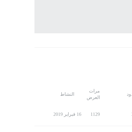
مرات
ود
النشاط
العرض
1129
16 فبراير 2019