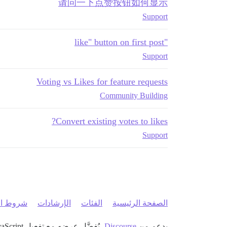
请问一下点赞按钮如何显示
Support
"like" button on first post
Support
Voting vs Likes for feature requests
Community Building
Convert existing votes to likes?
Support
الصفحة الرئيسية
الفئات
الإرشادات
شروط ال
بدعم من
Discourse
، يُفضَّل عرضه مع تفعيل JavaScript