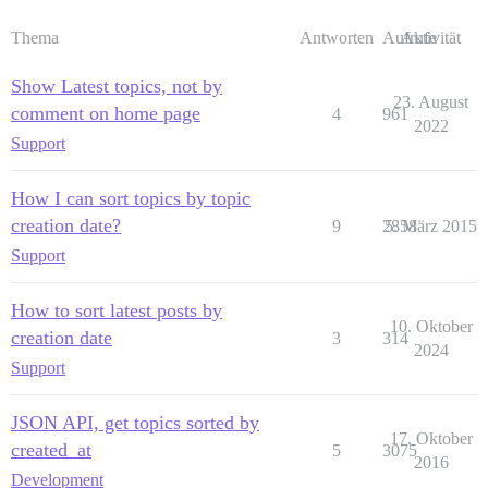
Thema
Antworten
Aufrufe
Aktivität
Show Latest topics, not by
23. August
comment on home page
4
961
2022
Support
How I can sort topics by topic
creation date?
9
2858
5. März 2015
Support
How to sort latest posts by
10. Oktober
creation date
3
314
2024
Support
JSON API, get topics sorted by
17. Oktober
created_at
5
3075
2016
Development