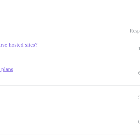
Resp
urse hosted sites?
 plans