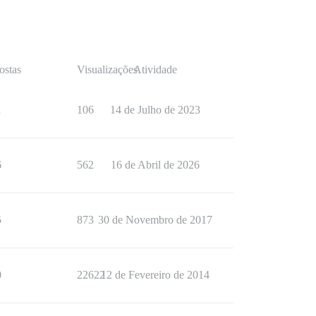
ostas
Visualizações
Atividade
1
106
14 de Julho de 2023
6
562
16 de Abril de 2026
5
873
30 de Novembro de 2017
0
22622
12 de Fevereiro de 2014