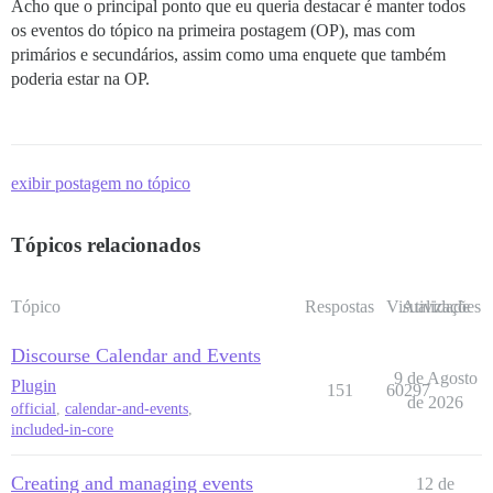
Acho que o principal ponto que eu queria destacar é manter todos
os eventos do tópico na primeira postagem (OP), mas com
primários e secundários, assim como uma enquete que também
poderia estar na OP.
exibir postagem no tópico
Tópicos relacionados
Tópico
Respostas
Visualizações
Atividade
Discourse Calendar and Events
9 de Agosto
Plugin
151
60297
de 2026
official
,
calendar-and-events
,
included-in-core
Creating and managing events
12 de