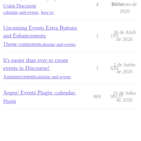
4
39234
Fevereiro de
Using Discourse
2026
calendar-and-events
,
how-to
Upcoming Events Extra Buttons
30 de Abril
and Enhancements
1
193
de 2026
Theme component
calendar-and-events
It's easier than ever to create
2 de Junho
events in Discourse!
1
620
de 2026
Announcements
calendar-and-events
Angus' Events Plugin :calendar:
31 de Julho
869
99137
de 2026
Plugin