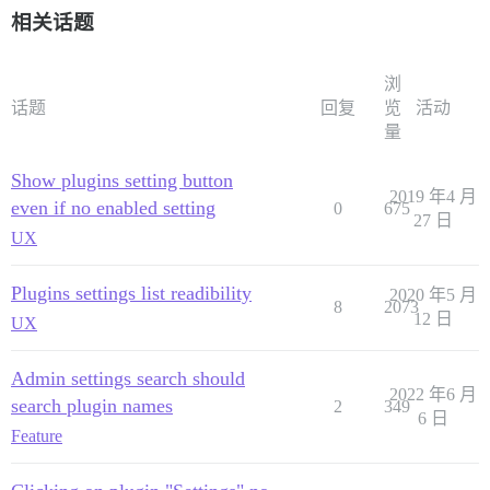
相关话题
浏
话题
回复
览
活动
量
Show plugins setting button
2019 年4 月
even if no enabled setting
0
675
27 日
UX
Plugins settings list readibility
2020 年5 月
8
2073
12 日
UX
Admin settings search should
2022 年6 月
search plugin names
2
349
6 日
Feature