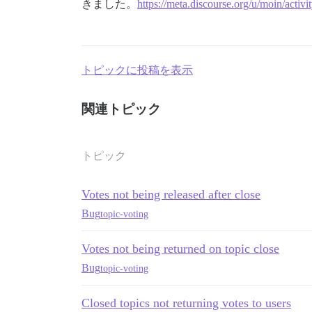
きました。
https://meta.discourse.org/u/moin/activi
トピックに投稿を表示
関連トピック
トピック
Votes not being released after close
Bug
topic-voting
Votes not being returned on topic close
Bug
topic-voting
Closed topics not returning votes to users