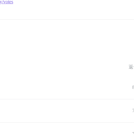
ty/votes
返