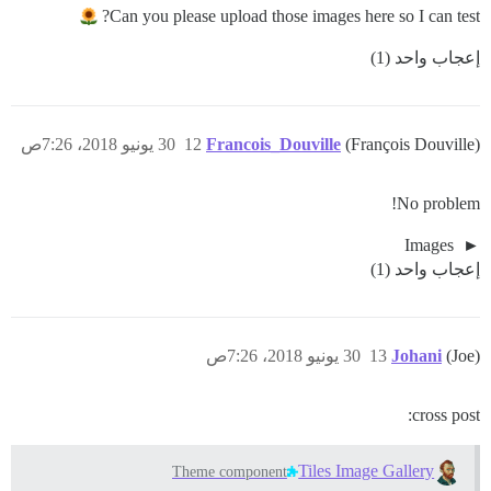
Can you please upload those images here so I can test?
إعجاب واحد (1)
(François Douville)
Francois_Douville
12
30 يونيو 2018، 7:26ص
No problem!
Images
إعجاب واحد (1)
(Joe)
Johani
13
30 يونيو 2018، 7:26ص
cross post:
Tiles Image Gallery
Theme component