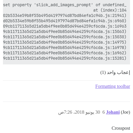
09cb11711365d21a5db4f9ee0b85d494e4259cf6cda.js:15281)

إعجاب واحد (1)
Formatting toolbar
(Joe)
Johani
6
30 يونيو 2018، 7:26ص
Crosspost