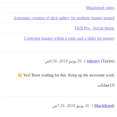
Misaligned video
Automatic creation of slick gallery for multiple images posted
FKB Pro - Social theme
Centering images within a topic and a slider for images
(Taylor)
tshenry
2
29 يونيو 2018، 6:56ص
Yes! Been waiting for this. Keep up the awesome work
6 إعجابات
BlackKnob
3
30 يونيو 2018، 7:26ص