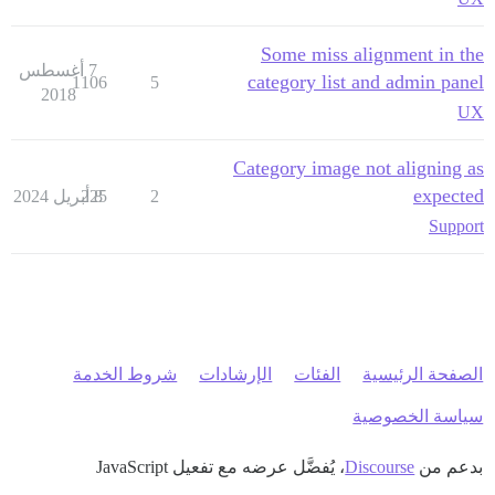
Some miss alignment in the
7 أغسطس
category list and admin panel
1106
5
2018
UX
Category image not aligning as
expected
2
8 أبريل 2024
225
Support
الصفحة الرئيسية
الفئات
الإرشادات
شروط الخدمة
سياسة الخصوصية
بدعم من
Discourse
، يُفضَّل عرضه مع تفعيل JavaScript