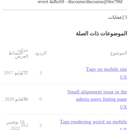
revert 4afbcb9 · discourse/discourse@0ee796f
5 إعجابات
الموضوعات ذات الصلة
مرات
الموضوع
الردود
النشاط
العرض
Tags on mobile site
3
5 يوليو 2017
777
UX
Small alignment issue in the
admin users listing page
0
4 مايو 2020
676
UX
Tags rendering weird on mobile
18 نوفمبر
412
2
2022
UX