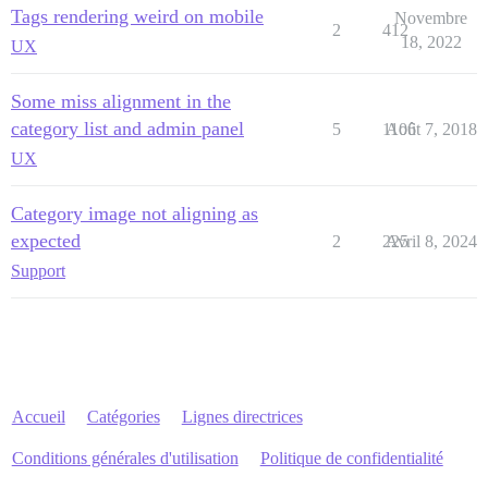
Tags rendering weird on mobile
Novembre
2
412
18, 2022
UX
Some miss alignment in the
category list and admin panel
5
1106
Août 7, 2018
UX
Category image not aligning as
expected
2
225
Avril 8, 2024
Support
Accueil
Catégories
Lignes directrices
Conditions générales d'utilisation
Politique de confidentialité