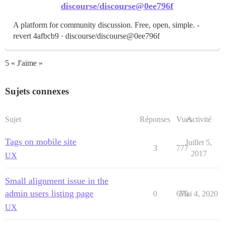
discourse/discourse@0ee796f
A platform for community discussion. Free, open, simple. -
revert 4afbcb9 · discourse/discourse@0ee796f
5 « J'aime »
Sujets connexes
Sujet
Réponses
Vues
Activité
Tags on mobile site
Juillet 5,
3
777
2017
UX
Small alignment issue in the
admin users listing page
0
676
Mai 4, 2020
UX