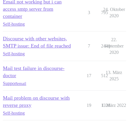
Email not working but i can
access smtp server from
24. Oktober
3
795
container
2020
Self-hosting
Discourse with other websites,
22.
SMTP issue: End of file reached
7
2440
September
2020
Self-hosting
Mail test failure in discourse-
13. März
doctor
17
512
2025
Support
email
Mail problem on discourse with
reverse proxy
19
1328
1. März 2022
Self-hosting