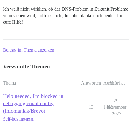
Ich weiß nicht wirklich, ob das DNS-Problem in Zukunft Probleme
verursachen wird, hoffe es nicht, lol, aber danke euch beiden für
eure Hilfe!
Beitrag im Thema anzeigen
Verwandte Themen
Thema
Antworten
Aufrufe
Aktivität
Help needed, I'm blocked in
29.
debugging email config
13
1492
November
(Infomaniak/Brevo)
2023
Self-hosting
email