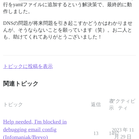
行をyamlファイルに追加するという解決策で、最終的に動
作しました。
DNSの問題が将来問題を引き起こすかどうかはわかりませ
んが、そうならないことを願っています（笑）。お二人と
も、助けてくれてありがとうございました！
トピックに投稿を表示
関連トピック
表
アクティビ
トピック
返信
示
ティ
Help needed, I'm blocked in
debugging email config
2023 年 11
13
1492
(Infomaniak/Brevo)
月 29 日