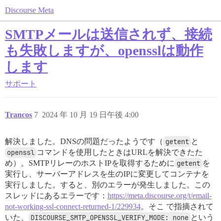
Discourse Meta
SMTPメールは送信されず、接続
も失敗しますが、opensslは動作
します
サポート
Trancos
7
2024 年 10 月 19 日午後 4:00
解決しました。DNSの問題だったようです（
getent
と
openssl
コマンドを使用したときはURLを解決できたた
め）。SMTPリレーのホストIPを取得するために
getent
を
実行し、サーバーアドレスを生のIPに変更してコンテナを
実行しました。すると、別のエラーが発生しました。この
スレッドにあるエラーです：
https://meta.discourse.org/t/email-
not-working-ssl-connect-returned-1/229934
。そこ で指摘されて
いた、
DISCOURSE_SMTP_OPENSSL_VERIFY_MODE: none
という