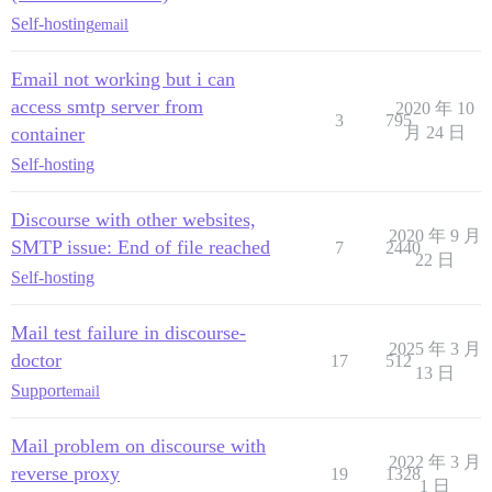
Self-hosting
email
Email not working but i can
access smtp server from
2020 年 10
3
795
container
月 24 日
Self-hosting
Discourse with other websites,
2020 年 9 月
SMTP issue: End of file reached
7
2440
22 日
Self-hosting
Mail test failure in discourse-
2025 年 3 月
doctor
17
512
13 日
Support
email
Mail problem on discourse with
2022 年 3 月
reverse proxy
19
1328
1 日