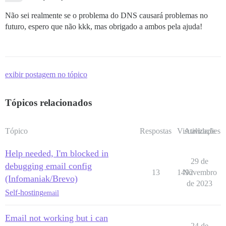
Não sei realmente se o problema do DNS causará problemas no
futuro, espero que não kkk, mas obrigado a ambos pela ajuda!
exibir postagem no tópico
Tópicos relacionados
Tópico
Respostas
Visualizações
Atividade
Help needed, I'm blocked in
29 de
debugging email config
13
1492
Novembro
(Infomaniak/Brevo)
de 2023
Self-hosting
email
Email not working but i can
24 de