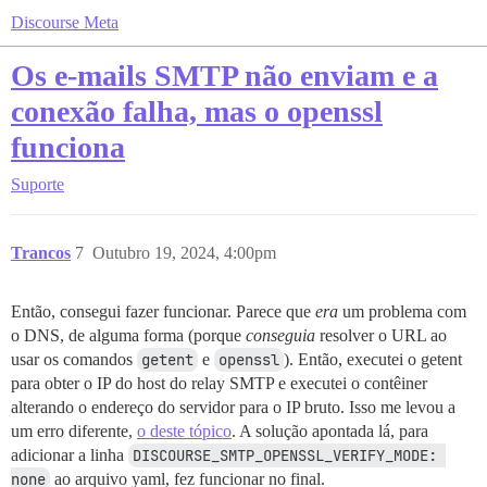
Discourse Meta
Os e-mails SMTP não enviam e a
conexão falha, mas o openssl
funciona
Suporte
Trancos
7
Outubro 19, 2024, 4:00pm
Então, consegui fazer funcionar. Parece que
era
um problema com
o DNS, de alguma forma (porque
conseguia
resolver o URL ao
usar os comandos
getent
e
openssl
). Então, executei o getent
para obter o IP do host do relay SMTP e executei o contêiner
alterando o endereço do servidor para o IP bruto. Isso me levou a
um erro diferente,
o deste tópico
. A solução apontada lá, para
adicionar a linha
DISCOURSE_SMTP_OPENSSL_VERIFY_MODE: 
none
ao arquivo yaml, fez funcionar no final.