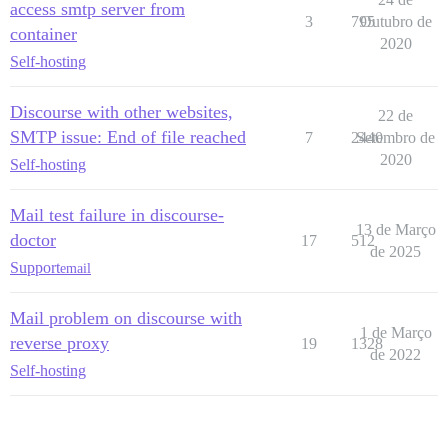
access smtp server from
3
795
Outubro de
container
2020
Self-hosting
Discourse with other websites,
22 de
SMTP issue: End of file reached
7
2440
Setembro de
2020
Self-hosting
Mail test failure in discourse-
13 de Março
doctor
17
512
de 2025
Support
email
Mail problem on discourse with
1 de Março
reverse proxy
19
1328
de 2022
Self-hosting