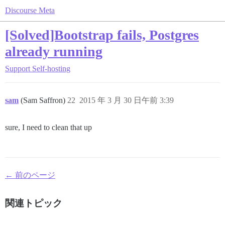
Discourse Meta
[Solved]Bootstrap fails, Postgres
already running
Support
Self-hosting
sam
(Sam Saffron)
22
2015 年 3 月 30 日午前 3:39
sure, I need to clean that up
← 前のページ
関連トピック