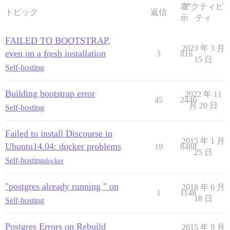
表
アクティビ
トピック
返信
示
ティ
FAILED TO BOOTSTRAP,
2023 年 3 月
even on a fresh installation
3
816
15 日
Self-hosting
Building bootstrap error
2022 年 11
45
2446
月 20 日
Self-hosting
Failed to install Discourse in
2015 年 1 月
Ubuntu14.04: docker problems
19
8488
25 日
Self-hosting
docker
"postgres already running " on
2018 年 6 月
1
1148
18 日
Self-hosting
Postgres Errors on Rebuild
2015 年 9 月