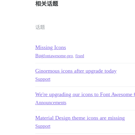
相关话题
话题
Missing Icons
Bug
fontawesome-pro
,
fixed
Ginormous icons after upgrade today
Support
We're upgrading our icons to Font Awesome 
Announcements
Material Design theme icons are missing
Support