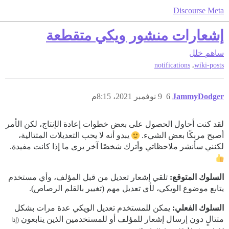
Discourse Meta
إشعارات منشور ويكي متقطعة
ساهم
خلل
,
notifications
wiki-posts
JammyDodger
6
9 نوفمبر 2021، 8:15م
لقد كنت أحاول الحصول على بعض خطوات إعادة الإنتاج، لكن الأمر
أصبح مربكًا بعض الشيء.
يبدو أنه لا يحب التعديلات المتتالية،
لكنني سأنشر ملاحظاتي وأترك شخصًا آخر يرى ما إذا كانت مفيدة.
السلوك المتوقع:
تلقي إشعار تعديل من قبل المؤلف، وأي مستخدم
يتابع موضوع الويكي، لأي تعديل مهم (تغيير بالقلم الرصاص).
السلوك الفعلي:
يمكن للمستخدم تعديل الويكي عدة مرات بشكل
متتالٍ دون إرسال إشعار للمؤلف أو للمستخدمين الذين يتابعون
(إذا