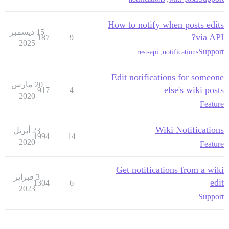
How to notify when posts edits
15 ديسمبر
via API?
187
9
2025
Support
rest-api
,
notifications
Edit notifications for someone
20 مارس
else's wiki posts
917
4
2020
Feature
Wiki Notifications
23 أبريل
1994
14
2020
Feature
Get notifications from a wiki
3 فبراير
edit
1304
6
2023
Support