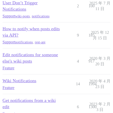
User Don’t Trigger
2025 年 7 月
2
100
Notifications
11 日
Support
wiki-posts
,
notifications
How to notify when posts edits
2025 年 12
via API?
9
185
月 15 日
Support
notifications
,
rest-api
Edit notifications for someone
2020 年 3 月
else's wiki posts
4
917
20 日
Feature
Wiki Notifications
2020 年 4 月
14
1994
23 日
Feature
Get notifications from a wiki
2023 年 2 月
edit
6
1300
3 日