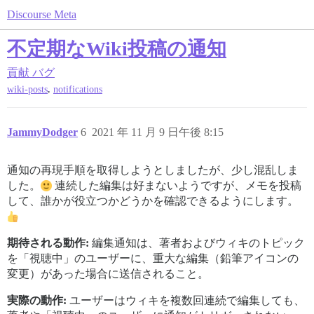
Discourse Meta
不定期なWiki投稿の通知
貢献
バグ
,
wiki-posts
notifications
JammyDodger
6
2021 年 11 月 9 日午後 8:15
通知の再現手順を取得しようとしましたが、少し混乱しま
した。
連続した編集は好まないようですが、メモを投稿
して、誰かが役立つかどうかを確認できるようにします。
期待される動作:
編集通知は、著者およびウィキのトピック
を「視聴中」のユーザーに、重大な編集（鉛筆アイコンの
変更）があった場合に送信されること。
実際の動作:
ユーザーはウィキを複数回連続で編集しても、