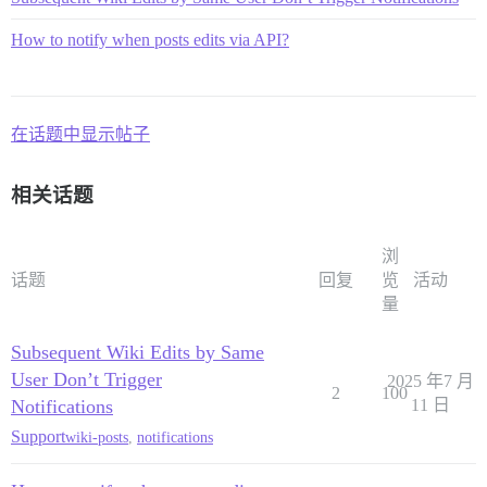
How to notify when posts edits via API?
在话题中显示帖子
相关话题
浏
话题
回复
览
活动
量
Subsequent Wiki Edits by Same
User Don’t Trigger
2025 年7 月
2
100
Notifications
11 日
Support
wiki-posts
,
notifications