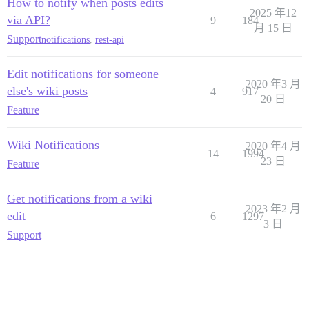
How to notify when posts edits
2025 年12
via API?
9
184
月 15 日
Support
notifications
,
rest-api
Edit notifications for someone
2020 年3 月
else's wiki posts
4
917
20 日
Feature
Wiki Notifications
2020 年4 月
14
1994
23 日
Feature
Get notifications from a wiki
2023 年2 月
edit
6
1297
3 日
Support