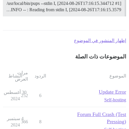
/usr/local/bin/pups --stdin I, [2024-08-26T17:16:15.344712 #1]
INFO -- : Reading from stdin I, [2024-08-26T17:16:15.3579…
إظهار المنشور في الموضوع
الموضوعات ذات الصلة
مرات
الموضوع
الردود
النشاط
العرض
Update Error
30 أغسطس
252
6
2024
Self-hosting
Forum Full Crash (Test
4 سبتمبر
Pressing)
366
8
2024