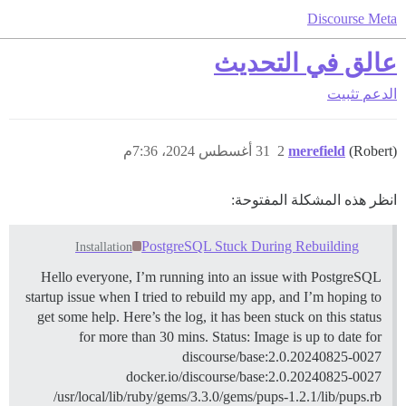
Discourse Meta
عالق في التحديث
الدعم
تثبيت
(Robert)
merefield
2
31 أغسطس 2024، 7:36م
انظر هذه المشكلة المفتوحة:
PostgreSQL Stuck During Rebuilding
Installation
Hello everyone, I’m running into an issue with PostgreSQL
startup issue when I tried to rebuild my app, and I’m hoping to
get some help. Here’s the log, it has been stuck on this status
for more than 30 mins. Status: Image is up to date for
discourse/base:2.0.20240825-0027
docker.io/discourse/base:2.0.20240825-0027
/usr/local/lib/ruby/gems/3.3.0/gems/pups-1.2.1/lib/pups.rb