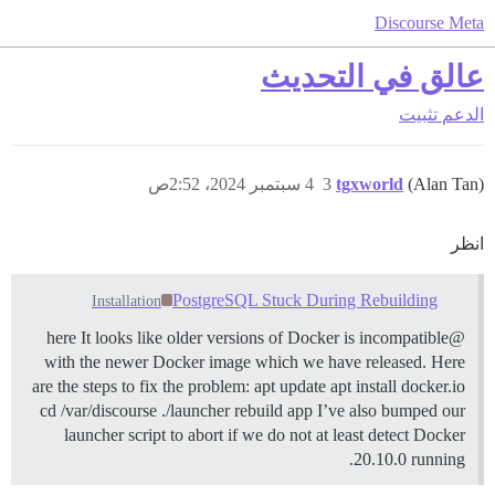
Discourse Meta
عالق في التحديث
الدعم
تثبيت
(Alan Tan)
tgxworld
3
4 سبتمبر 2024، 2:52ص
انظر
PostgreSQL Stuck During Rebuilding
Installation
@here It looks like older versions of Docker is incompatible
with the newer Docker image which we have released. Here
are the steps to fix the problem: apt update apt install docker.io
cd /var/discourse ./launcher rebuild app I’ve also bumped our
launcher script to abort if we do not at least detect Docker
20.10.0 running.