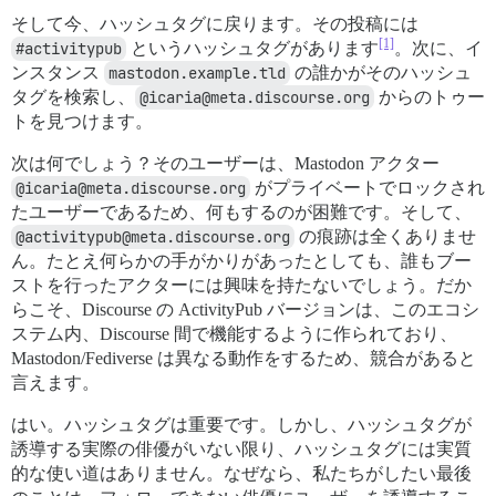
そして今、ハッシュタグに戻ります。その投稿には
[1]
#activitypub
というハッシュタグがあります
。次に、イ
ンスタンス
mastodon.example.tld
の誰かがそのハッシュ
タグを検索し、
@icaria@meta.discourse.org
からのトゥー
トを見つけます。
次は何でしょう？そのユーザーは、Mastodon アクター
@icaria@meta.discourse.org
がプライベートでロックされ
たユーザーであるため、何もするのが困難です。そして、
@activitypub@meta.discourse.org
の痕跡は全くありませ
ん。たとえ何らかの手がかりがあったとしても、誰もブー
ストを行ったアクターには興味を持たないでしょう。だか
らこそ、Discourse の ActivityPub バージョンは、このエコシ
ステム内、Discourse 間で機能するように作られており、
Mastodon/Fediverse は異なる動作をするため、競合があると
言えます。
はい。ハッシュタグは重要です。しかし、ハッシュタグが
誘導する実際の俳優がいない限り、ハッシュタグには実質
的な使い道はありません。なぜなら、私たちがしたい最後