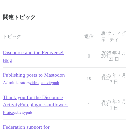
関連トピック
表
アクティビ
トピック
返信
示
ティ
Discourse and the Fediverse!
2025 年 4 月
0
304
23 日
Blog
Publishing posts to Mastodon
2025 年 7 月
19
1147
3 日
Administrators
video
,
activitypub
Thank you for the Discourse
2025 年 5 月
ActivityPub plugin :sunflower:
1
153
1 日
Praise
activitypub
Federation support for