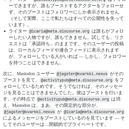
ーできますが、誰もブーストするアクターをフォローせ
ず、そのブーストはフォロワーにしか表示されません
（そして実際、ここで私たちはすべての公開性を失って
います）。
ライター
@icaria@meta.discourse.org
は誰もがフォロ
ーしたい人物ですが、誰もできません。試しても、リク
エストは「承認待ち」のままです。そのユーザーの投稿
は、ローカルフィードや連合フィードに表示されます
が、フォローしている人がいれば — しかし、フォロワー
を持つことはできません。
次に、Mastodon ユーザー
@jagster@kvarkki.nexus
がその
ブーストを見て、
@activitypub@meta.discourse.org
をフ
ォローしているためです。そうでなければ、そのメッセー
ジを見ることはできませんでした。彼はブーストを行いま
す。その時点で
@activitypub@meta.discourse.org
は消
え、Mastodon は、まあ、その限定的な部分が、
@jagster@kvarkki.nexus
が
@icaria@meta.discourse.org
によるメッセージをブーストしているのを見ています — そ
してそのユーザーは…閉鎖的でプライベートです。