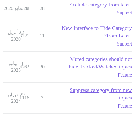
Exclude category from latest
28
29 مايو 2026
383
Support
New Interface to Hide Category
22 أبريل
from Latest?
3721
11
2020
Support
Muted categories should not
11 يوليو
hide Tracked/Watched topics
4262
30
2025
Feature
Suppress category from new
29 فبراير
topics
1116
7
2024
Feature