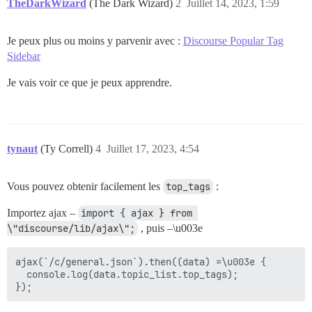
TheDarkWizard
(The Dark Wizard)
2
Juillet 14, 2023, 1:59
Je peux plus ou moins y parvenir avec :
Discourse Popular Tag
Sidebar
Je vais voir ce que je peux apprendre.
tynaut
(Ty Correll)
4
Juillet 17, 2023, 4:54
Vous pouvez obtenir facilement les
top_tags
:
Importez ajax –
import { ajax } from 
\"discourse/lib/ajax\";
, puis –\u003e
ajax(`/c/general.json`).then((data) =\u003e {

  console.log(data.topic_list.top_tags);
