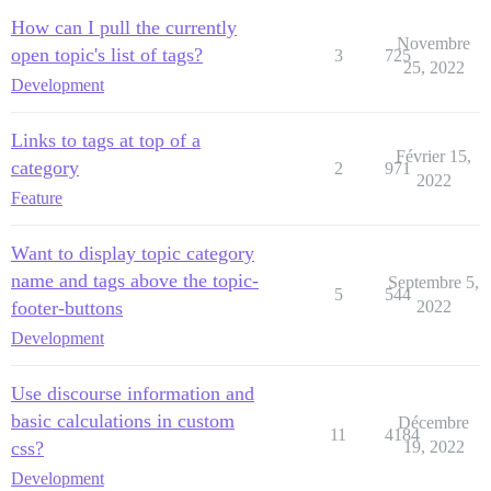
How can I pull the currently
Novembre
open topic's list of tags?
3
725
25, 2022
Development
Links to tags at top of a
Février 15,
category
2
971
2022
Feature
Want to display topic category
name and tags above the topic-
Septembre 5,
5
544
footer-buttons
2022
Development
Use discourse information and
basic calculations in custom
Décembre
11
4184
css?
19, 2022
Development