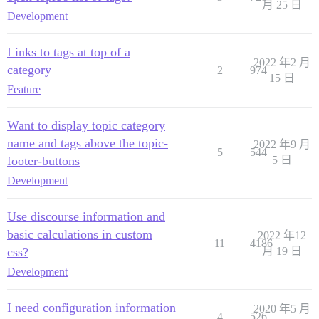
月 25 日
Development
Links to tags at top of a
2022 年2 月
category
2
974
15 日
Feature
Want to display topic category
name and tags above the topic-
2022 年9 月
5
544
footer-buttons
5 日
Development
Use discourse information and
basic calculations in custom
2022 年12
11
4186
css?
月 19 日
Development
I need configuration information
2020 年5 月
4
526