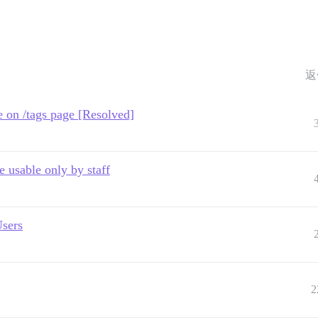
返
ble on /tags page [Resolved]
e usable only by staff
Users
2