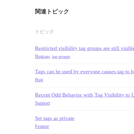
関連トピック
トピック
Restricted visibility tag groups are still visi
Bug
tags
,
tag-groups
Tags can be used by everyone causes tag to b
Bug
Recent Odd Behavior with Tag Visibility to 
Support
Set tags as private
Feature