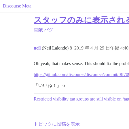
Discourse Meta
スタッフのみに表示されるは
貢献
バグ
neil
(Neil Lalonde)
8
2019 年 4 月 29 日午後 4:40
Oh yeah, that makes sense. This should fix the prob
https://github.com/discourse/discourse/commit/f
「いいね！」 6
Restricted visibility tag groups are still visible on /
トピックに投稿を表示