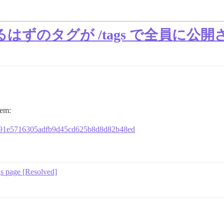
ずのタグが /tags で全員に公
lem:
8f7091e5716305adfb9d45cd625b8d8d82b48ed
tags page [Resolved]