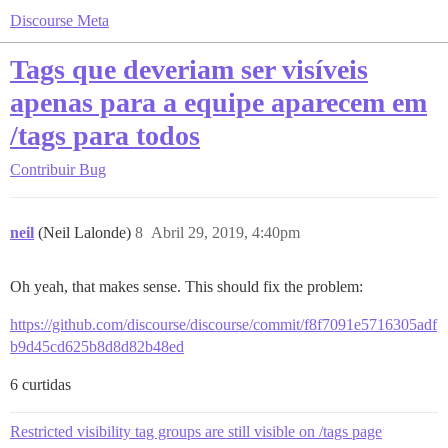
Discourse Meta
Tags que deveriam ser visíveis
apenas para a equipe aparecem em
/tags para todos
Contribuir
Bug
neil
(Neil Lalonde)
8
Abril 29, 2019, 4:40pm
Oh yeah, that makes sense. This should fix the problem:
https://github.com/discourse/discourse/commit/f8f7091e5716305adf
b9d45cd625b8d8d82b48ed
6 curtidas
Restricted visibility tag groups are still visible on /tags page