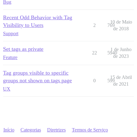
Bug
Recent Odd Behavior with Tag
10 de Maio
Visibility to Users
2
769
de 2018
Support
Set tags as private
1 de Junho
22
5940
de 2023
Feature
Tag groups visible to specific
15 de Abril
groups not shown on tags page
0
599
de 2021
UX
Início
Categorias
Diretrizes
Termos de Serviço