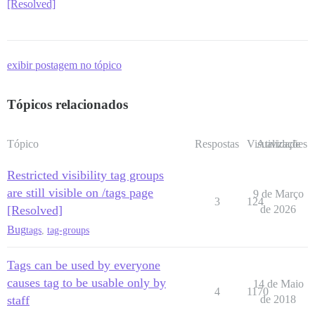
[Resolved]
exibir postagem no tópico
Tópicos relacionados
Tópico
Respostas
Visualizações
Atividade
Restricted visibility tag groups
are still visible on /tags page
9 de Março
3
124
[Resolved]
de 2026
Bug
tags
,
tag-groups
Tags can be used by everyone
causes tag to be usable only by
14 de Maio
4
1170
staff
de 2018