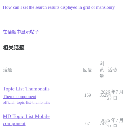
How can I set the search results displayed in grid or mansionry
在话题中显示帖子
相关话题
浏
话题
回复
览
活动
量
Topic List Thumbnails
2026 年7 月
159
35294
Theme component
27 日
official
,
topic-list-thumbnails
MD Topic List Mobile
2026 年7 月
component
67
7475
21 日