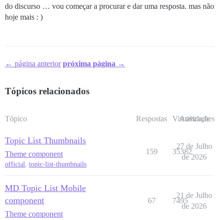
do discurso … vou começar a procurar e dar uma resposta. mas não
hoje mais : )
← página anterior
próxima página →
Tópicos relacionados
Tópico
Respostas
Visualizações
Atividade
Topic List Thumbnails
27 de Julho
159
35382
Theme component
de 2026
official
,
topic-list-thumbnails
MD Topic List Mobile
21 de Julho
component
67
7495
de 2026
Theme component