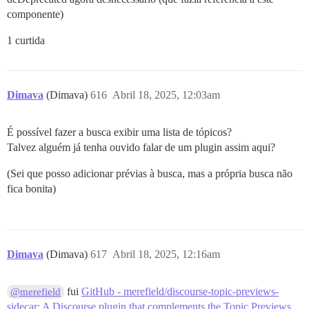
componente)
1 curtida
Dimava
(Dimava)
616
Abril 18, 2025, 12:03am
É possível fazer a busca exibir uma lista de tópicos?
Talvez alguém já tenha ouvido falar de um plugin assim aqui?
(Sei que posso adicionar prévias à busca, mas a própria busca não
fica bonita)
Dimava
(Dimava)
617
Abril 18, 2025, 12:16am
fui
GitHub - merefield/discourse-topic-previews-
@merefield
sidecar: A Discourse plugin that complements the Topic Previews