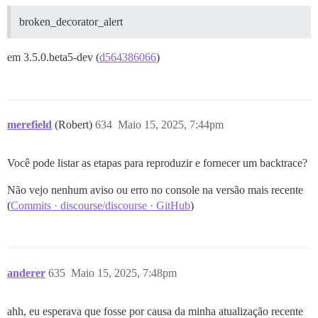
broken_decorator_alert
em 3.5.0.beta5-dev (
d564386066
)
merefield
(Robert)
634
Maio 15, 2025, 7:44pm
Você pode listar as etapas para reproduzir e fornecer um backtrace?
Não vejo nenhum aviso ou erro no console na versão mais recente
(
Commits · discourse/discourse · GitHub
)
anderer
635
Maio 15, 2025, 7:48pm
ahh, eu esperava que fosse por causa da minha atualização recente