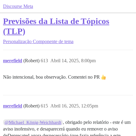
Discourse Meta
Previsões da Lista de Tópicos
(TLP)
Personalização
Componente de tema
merefield
(Robert)
613
Abril 14, 2025, 8:00pm
Não intencional, boa observação. Comentei no PR
merefield
(Robert)
615
Abril 16, 2025, 12:05pm
, obrigado pelo relatório - este é um
@Michael_König-Weichhardt
aviso inofensivo, e desaparecerá quando eu remover o aviso
deDeprecated agora desnecessário (que fazia referência a este