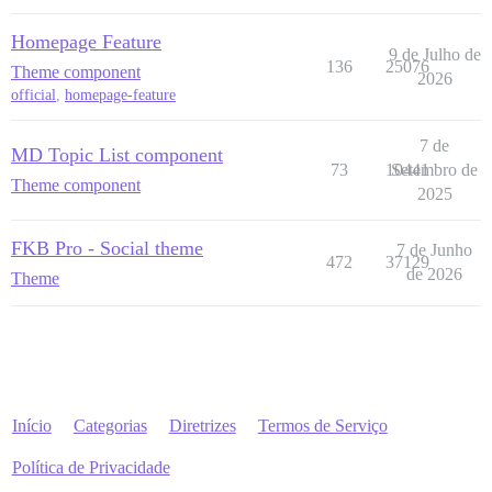
Homepage Feature
9 de Julho de
136
25076
Theme component
2026
official
,
homepage-feature
7 de
MD Topic List component
73
10441
Setembro de
Theme component
2025
FKB Pro - Social theme
7 de Junho
472
37129
de 2026
Theme
Início
Categorias
Diretrizes
Termos de Serviço
Política de Privacidade