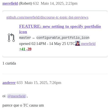
merefield
(Robert)
632
Maio 14, 2025, 2:23pm
github.com/merefield/discourse-tc-topic-list-previews
FEATURE: new setting to specify portfolio
icon
master
configurable_portfolio_icon
←
opened
02:14PM - 14 May 25 UTC
merefield
+41
-39
1 curtida
anderer
633
Maio 15, 2025, 7:26pm
oi
,
@merefield
parece que o TC causa um