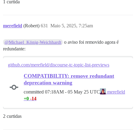
1 curtida
merefield
(Robert)
631
Maio 5, 2025, 7:25am
o aviso foi removido agora é
@Michael_König-Weichhardt
redundante:
github.com/merefield/discourse-tc-topic-list-previews
COMPATIBILTIY: remove redundant
deprecation warning
committed
07:18AM - 05 May 25 UTC
merefield
+0
-14
2 curtidas