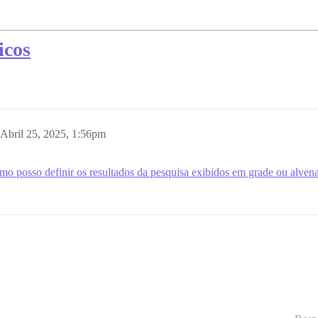
icos
Abril 25, 2025, 1:56pm
o posso definir os resultados da pesquisa exibidos em grade ou alvena