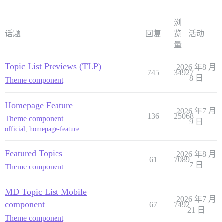
浏
话题
回复
览
活动
量
Topic List Previews (TLP)
2026 年8 月
745
34927
8 日
Theme component
Homepage Feature
2026 年7 月
136
25068
Theme component
9 日
official
,
homepage-feature
Featured Topics
2026 年8 月
61
7089
7 日
Theme component
MD Topic List Mobile
2026 年7 月
component
67
7492
21 日
Theme component