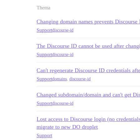
Thema
Changing domain names prevents Discourse 
Support
discourse-id
The Discourse ID cannot be used after chan
Support
discourse-id
Can't regenerate Discourse ID credentials a
Support
domains
,
discourse-id
Changed subdomain/domain and can't get Di
Support
discourse-id
Lost access to Discourse login (no credentials
migrate to new DO droplet
Support