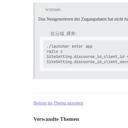
wuyuan:
Das Neugenerieren der Zugangsdaten hat nicht fun
在云端_裸奔:
./launcher enter app

rails c

SiteSetting.discourse_id_client_id =
Beitrag im Thema anzeigen
Verwandte Themen