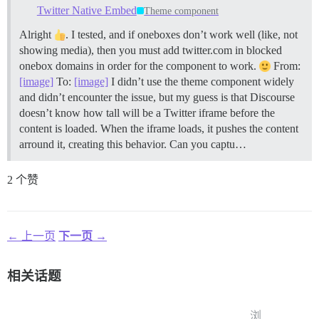
Twitter Native Embed
Theme component
Alright
. I tested, and if oneboxes don’t work well (like, not
showing media), then you must add twitter.com in blocked
onebox domains in order for the component to work.
From:
[image]
To:
[image]
I didn’t use the theme component widely
and didn’t encounter the issue, but my guess is that Discourse
doesn’t know how tall will be a Twitter iframe before the
content is loaded. When the iframe loads, it pushes the content
arround it, creating this behavior. Can you captu…
2 个赞
← 上一页
下一页 →
相关话题
浏