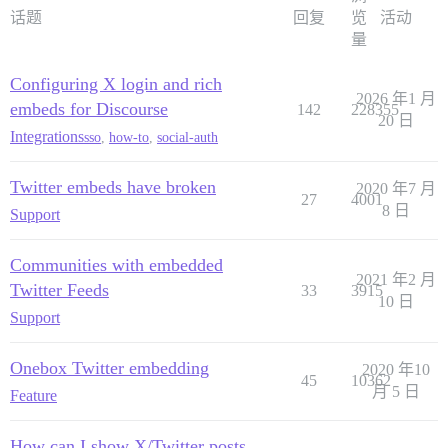
话题
回复
览
活动
量
Configuring X login and rich
2026 年1 月
embeds for Discourse
142
228355
20 日
Integrations
sso
,
how-to
,
social-auth
Twitter embeds have broken
2020 年7 月
27
4001
8 日
Support
Communities with embedded
2021 年2 月
Twitter Feeds
33
3915
10 日
Support
Onebox Twitter embedding
2020 年10
45
10362
月 5 日
Feature
How can I show X/Twitter posts