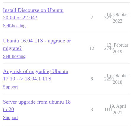
Install Discourse on Ubuntu
14. Oktober
20.04 or 22.04?
2
3232
2022
Self-hosting
Ubuntu 16.04 LTS - upgrade or
13. Februar
migrate?
12
2746
2019
Self-hosting
Any risk of upgrading Ubuntu
15. Oktober
17.10 --> 18.04.1 LTS
6
2299
2018
Support
Server upgrade from ubuntu 18
19. April
to 20
3
1111
2021
Support