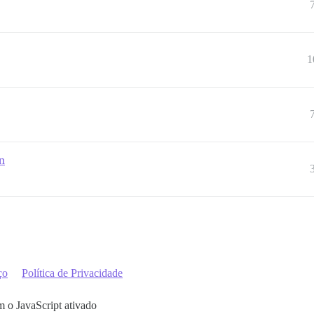
1
n
ço
Política de Privacidade
m o JavaScript ativado