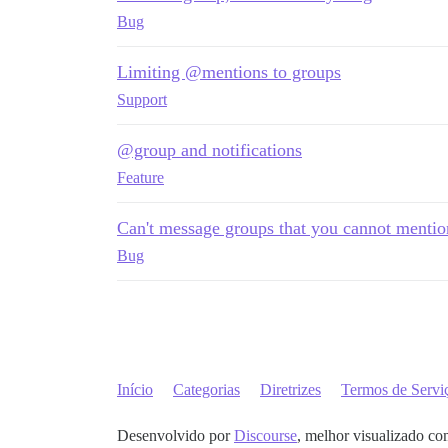
Bug
Limiting @mentions to groups
Support
@group and notifications
Feature
Can't message groups that you cannot mentio
Bug
Início
Categorias
Diretrizes
Termos de Servi
Desenvolvido por
Discourse
, melhor visualizado co