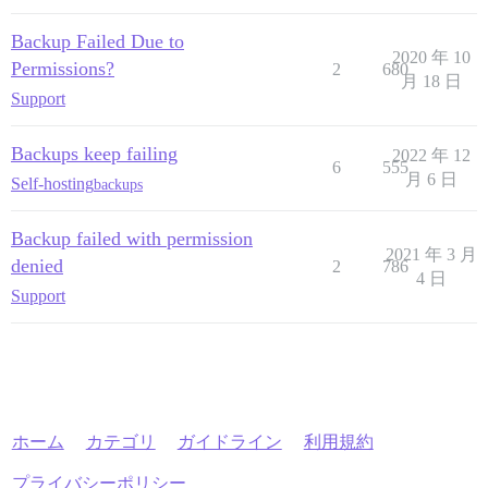
Backup Failed Due to
2020 年 10
Permissions?
2
680
月 18 日
Support
Backups keep failing
2022 年 12
6
555
月 6 日
Self-hosting
backups
Backup failed with permission
2021 年 3 月
denied
2
786
4 日
Support
ホーム
カテゴリ
ガイドライン
利用規約
プライバシーポリシー