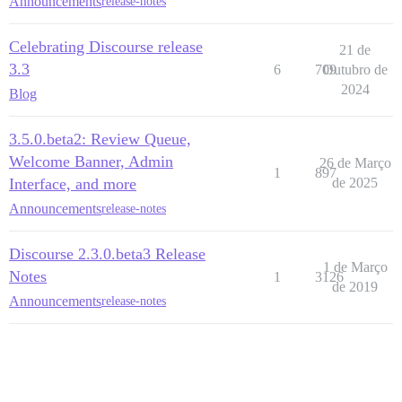
Announcements
release-notes
Celebrating Discourse release
21 de
3.3
6
709
Outubro de
2024
Blog
3.5.0.beta2: Review Queue,
Welcome Banner, Admin
26 de Março
1
897
Interface, and more
de 2025
Announcements
release-notes
Discourse 2.3.0.beta3 Release
1 de Março
Notes
1
3126
de 2019
Announcements
release-notes