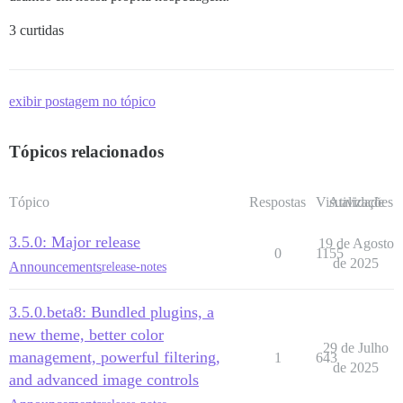
3 curtidas
exibir postagem no tópico
Tópicos relacionados
Tópico
Respostas
Visualizações
Atividade
3.5.0: Major release
19 de Agosto
0
1155
de 2025
Announcements
release-notes
3.5.0.beta8: Bundled plugins, a
new theme, better color
29 de Julho
management, powerful filtering,
1
643
de 2025
and advanced image controls