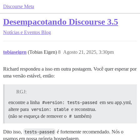
Discourse Meta
Desempacotando Discourse 3.5
Notícias e Eventos
Blog
tobiaseigen
(Tobias Eigen)
8
Agosto 21, 2025, 3:30pm
Richard respondeu a isso em outra postagem. Você quer esperar por
uma versão estável, então:
RGJ:
encontre a linha
#version: tests-passed
em seu app.yml,
altere para
version: stable
e reconstrua.
(não se esqueça de remover o
#
também)
Dito isso,
tests-passed
é fortemente recomendado. Nós o
usamos em nossa própria hospedagem.