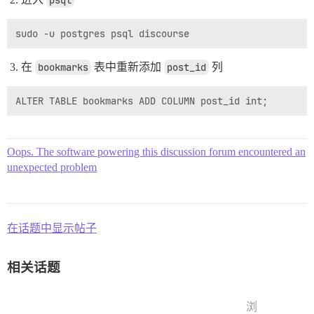
psql
在
bookmarks
表中重新添加
post_id
列
Oops. The software powering this discussion forum encountered an
unexpected problem
在话题中显示帖子
相关话题
浏