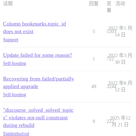
话题
回复
览
活动
量
Column bookmarks.topic_id
2022 年1 月
does not exist
5
1203
14 日
Support
Update failed for some reason?
2022 年3 月
1
722
30 日
Self-hosting
Recovering from failed/partially
2022 年8 月
applied upgrade
49
3244
12 日
Self-hosting
"discourse_solved_solved_topic
s" violates not-null constraint
2025 年12
9
222
during rebuild
月 21 日
Support
solved