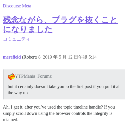
Discourse Meta
残念ながら、プラグを抜くこと
になりました
コミュニティ
merefield
(Robert)
8
2019 年 5 月 12 日午後 5:14
YTPMania_Forums:
but it certainly doesn’t take you to the first post if you pull it all
the way up.
Ah, I get it, after you’ve used the topic timeline handle? If you
simply scroll down using the browser controls the integrity is
retained.