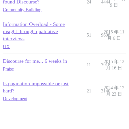
found Discourse?
24
4444
9 日
Community Building
Information Overload - Some
insight through qualitative
2015 年 11
51
9608
interviews
月 6 日
UX
Discourse for me... 6 weeks in
2015 年 12
11
3918
月 16 日
Praise
Is pagination impossible or just
2024 年 12
hard?
21
3140
月 23 日
Development