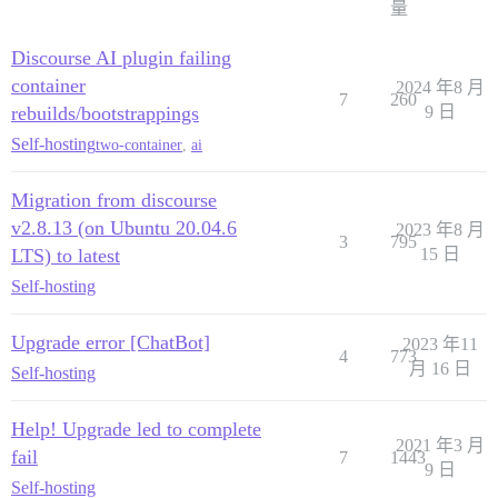
量
Discourse AI plugin failing
container
2024 年8 月
7
260
rebuilds/bootstrappings
9 日
Self-hosting
two-container
,
ai
Migration from discourse
v2.8.13 (on Ubuntu 20.04.6
2023 年8 月
3
795
LTS) to latest
15 日
Self-hosting
Upgrade error [ChatBot]
2023 年11
4
773
月 16 日
Self-hosting
Help! Upgrade led to complete
2021 年3 月
fail
7
1443
9 日
Self-hosting