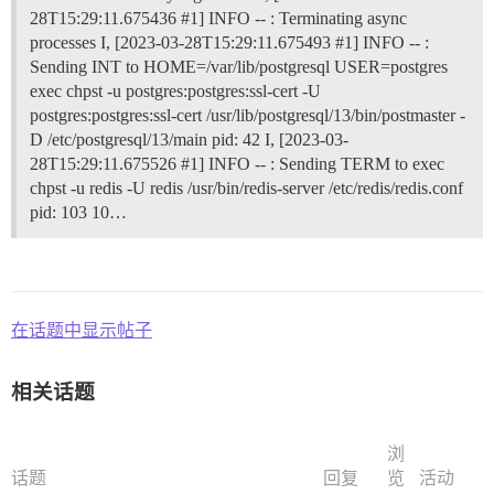
28T15:29:11.675436 #1] INFO -- : Terminating async
processes I, [2023-03-28T15:29:11.675493 #1] INFO -- :
Sending INT to HOME=/var/lib/postgresql USER=postgres
exec chpst -u postgres:postgres:ssl-cert -U
postgres:postgres:ssl-cert /usr/lib/postgresql/13/bin/postmaster -
D /etc/postgresql/13/main pid: 42 I, [2023-03-
28T15:29:11.675526 #1] INFO -- : Sending TERM to exec
chpst -u redis -U redis /usr/bin/redis-server /etc/redis/redis.conf
pid: 103 10…
在话题中显示帖子
相关话题
浏
话题
回复
览
活动